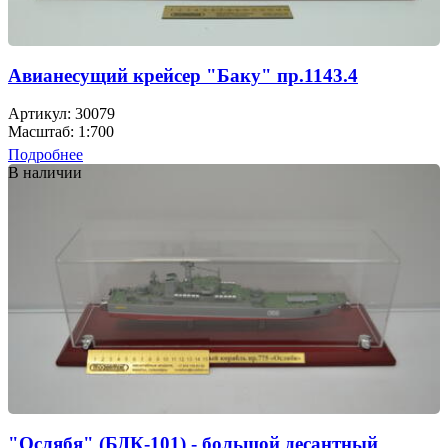
Авианесущий крейсер "Баку" пр.1143.4
Артикул: 30079
Масштаб: 1:700
Подробнее
В наличии
"Ослябя" (БДК-101) - большой десантный