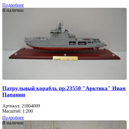
Подробнее
В наличии
Патрульный корабль пр.23550 "Арктика" Иван
Папанин
Артикул: 21804009
Масштаб: 1:200
Подробнее
В наличии