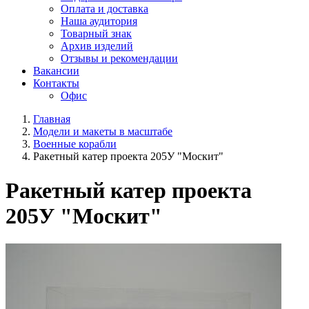
Оплата и доставка
Наша аудитория
Товарный знак
Архив изделий
Отзывы и рекомендации
Вакансии
Контакты
Офис
Главная
Модели и макеты в масштабе
Военные корабли
Ракетный катер проекта 205У "Москит"
Ракетный катер проекта
205У "Москит"