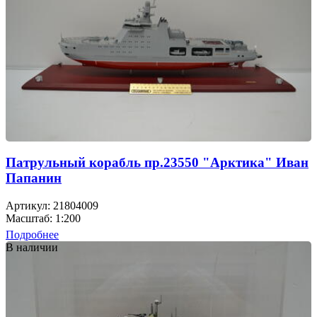
Патрульный корабль пр.23550 "Арктика" Иван
Папанин
Артикул: 21804009
Масштаб: 1:200
Подробнее
В наличии