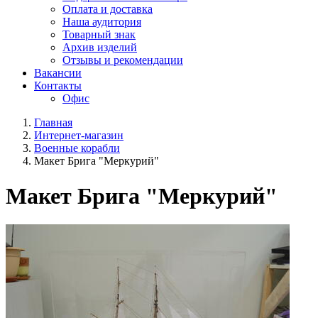
Оплата и доставка
Наша аудитория
Товарный знак
Архив изделий
Отзывы и рекомендации
Вакансии
Контакты
Офис
Главная
Интернет-магазин
Военные корабли
Макет Брига "Меркурий"
Макет Брига "Меркурий"