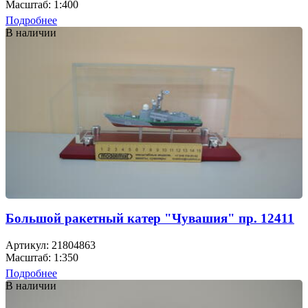
Масштаб: 1:400
Подробнее
В наличии
Большой ракетный катер "Чувашия" пр. 12411
Артикул: 21804863
Масштаб: 1:350
Подробнее
В наличии