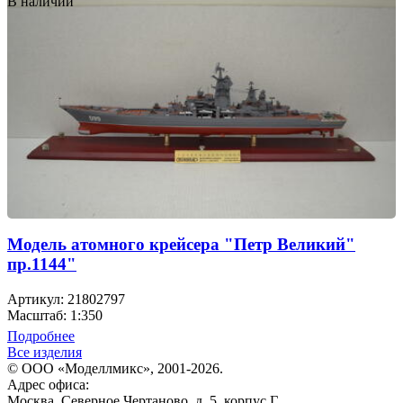
В наличии
Модель атомного крейсера "Петр Великий"
пр.1144"
Артикул: 21802797
Масштаб: 1:350
Подробнее
Все изделия
© ООО «Моделлмикс», 2001-2026.
Адрес офиса:
Москва, Северное Чертаново, д. 5, корпус Г.