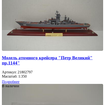
Модель атомного крейсера "Петр Великий"
пр.1144"
Артикул: 21802797
Масштаб: 1:350
Подробнее
В наличии