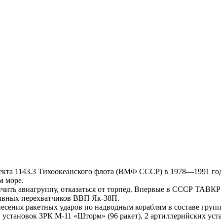
та 1143.3 Тихоокеанского флота (ВМФ СССР) в 1978—1991 года
м море.
ить авиагруппу, отказаться от торпед. Впервые в СССР ТАВКР б
тивных перехватчиков ВВП Як-38П.
есения ракетных ударов по надводным кораблям в составе груп
 2 установок ЗРК М-11 «Шторм» (96 ракет), 2 артиллерийских ус