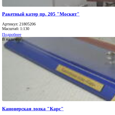
Ракетный катер пр. 205 "Москит"
Артикул: 21805206
Масштаб: 1:130
Подробнее
В наличии
Канонерская лодка "Карс"