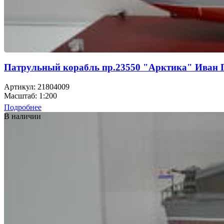
Патрульный корабль пр.23550 "Арктика" Иван
Артикул: 21804009
Масштаб: 1:200
Подробнее
В наличии