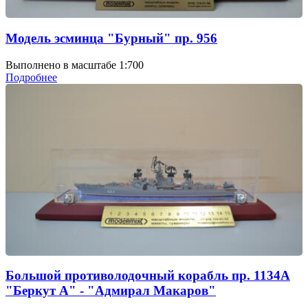
Модель эсминца "Бурный" пр. 956
Выполнено в масштабе 1:700
Подробнее
Большой противолодочный корабль пр. 1134А
"Беркут А" - "Адмирал Макаров"