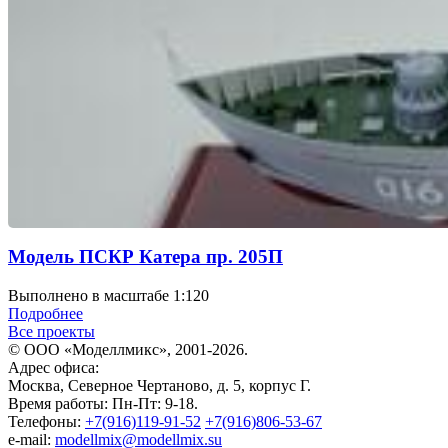
Модель ПСКР Катера пр. 205П
Выполнено в масштабе 1:120
Подробнее
Все проекты
© ООО «Моделлмикс», 2001-2026.
Адрес офиса:
Москва, Северное Чертаново, д. 5, корпус Г.
Время работы: Пн-Пт: 9-18.
Телефоны:
+7(916)119-91-52
+7(916)806-53-67
e-mail:
modellmix@modellmix.su