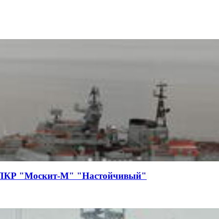
с ПКР "Москит-М" "Настойчивый"