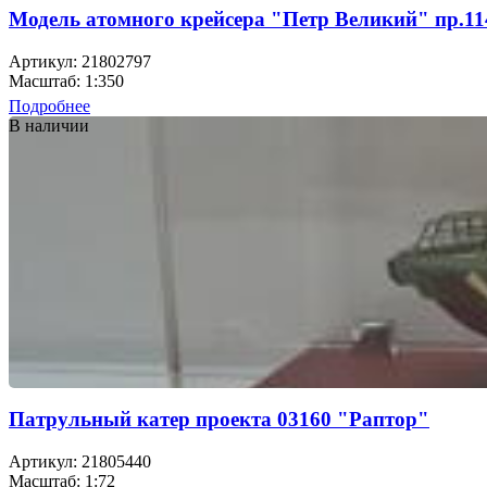
Модель атомного крейсера "Петр Великий" пр.11
Артикул: 21802797
Масштаб: 1:350
Подробнее
В наличии
Патрульный катер проекта 03160 "Раптор"
Артикул: 21805440
Масштаб: 1:72