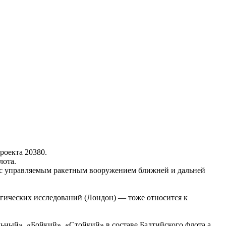
роекта 20380.
лота.
) с управляемым ракетным вооружением ближней и дальней
гических исследований (Лондон) — тоже относится к
ьный», «Бойкий», «Стойкий» в составе Балтийского флота,а