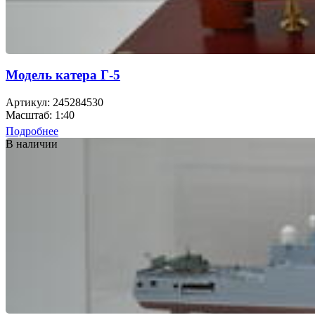
Модель катера Г-5
Артикул: 245284530
Масштаб: 1:40
Подробнее
В наличии