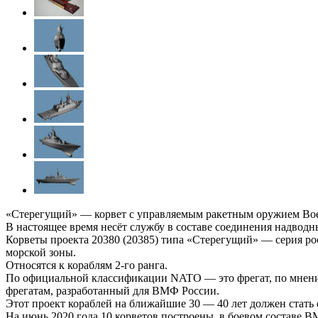
«Стерегущий» — корвет с управляемым ракетным оружием Вое
В настоящее время несёт службу в составе соединения надвод
Корветы проекта 20380 (20385) типа «Стерегущий» — серия р
морской зоны.
Относятся к кораблям 2-го ранга.
По официальной классификации NATO — это фрегат, по мнени
фрегатам, разработанный для ВМФ России.
Этот проект кораблей на ближайшие 30 — 40 лет должен стать
На июнь 2020 года 10 корветов построены, в боевом составе 