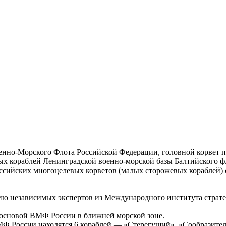
нно-Морского Флота Российской Федерации, головной корвет п
ных кораблей Ленинградской военно-морской базы Балтийского ф
оссийских многоцелевых корветов (малых сторожевых кораблей
ю независимых экспертов из Международного института страте
 основой ВМФ России в ближней морской зоне.
ВМФ России находятся 6 кораблей — «Стерегущий», «Сообразител