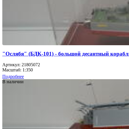
"Ослябя" (БДК-101) - большой десантный корабл
Артикул: 21805072
Масштаб: 1:350
Подробнее
В наличии