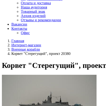
Оплата и доставка
Наша аудитория
Товарный знак
Архив изделий
Отзывы и рекомендации
Вакансии
Контакты
Офис
Главная
Интернет-магазин
Военные корабли
Корвет "Стерегущий", проект 20380
Корвет "Стерегущий", проект