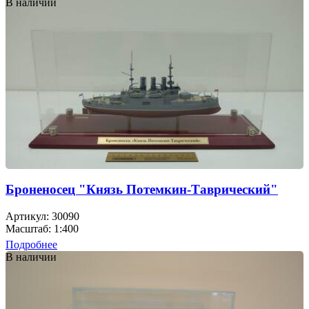
В наличии
Броненосец "Князь Потемкин-Таврический"
Артикул: 30090
Масштаб: 1:400
Подробнее
В наличии