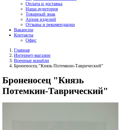
Оплата и доставка
Наша аудитория
Товарный знак
Архив изделий
Отзывы и рекомендации
Вакансии
Контакты
Офис
Главная
Интернет-магазин
Военные корабли
Броненосец "Князь Потемкин-Таврический"
Броненосец "Князь
Потемкин-Таврический"