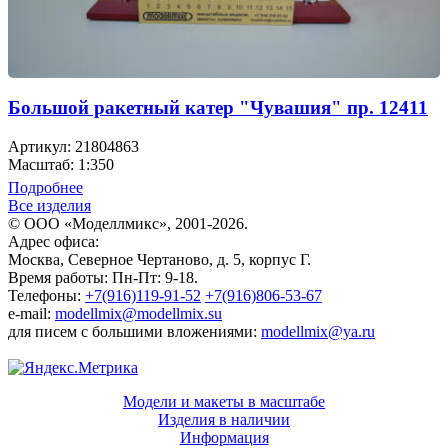
Большой ракетный катер "Чувашия" пр. 12411
Артикул: 21804863
Масштаб: 1:350
Подробнее
Все изделия
© ООО «Моделлмикс», 2001-2026.
Адрес офиса:
Москва, Северное Чертаново, д. 5, корпус Г.
Время работы: Пн-Пт: 9-18.
Телефоны:
+7(916)119-91-52
+7(916)806-53-67
e-mail:
modellmix@modellmix.su
для писем с большими вложениями:
modellmix@ya.ru
Модели и макеты в масштабе
Изделия в наличии
Информация