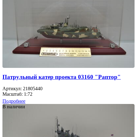
Патрульный катер проекта 03160 "Раптор"
Артикул: 21805440
Масштаб: 1:72
Подробнее
В наличии