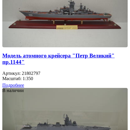
Модель атомного крейсера "Петр Великий"
пр.1144"
Артикул: 21802797
Масштаб: 1:350
Подробнее
В наличии