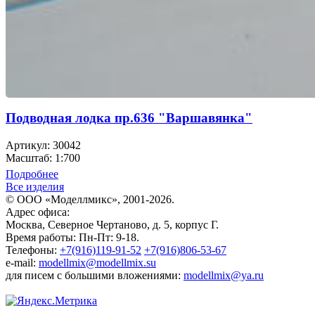
Подводная лодка пр.636 "Варшавянка"
Артикул: 30042
Масштаб: 1:700
Подробнее
Все изделия
© ООО «Моделлмикс», 2001-2026.
Адрес офиса:
Москва, Северное Чертаново, д. 5, корпус Г.
Время работы: Пн-Пт: 9-18.
Телефоны:
+7(916)119-91-52
+7(916)806-53-67
e-mail:
modellmix@modellmix.su
для писем с большими вложениями:
modellmix@ya.ru