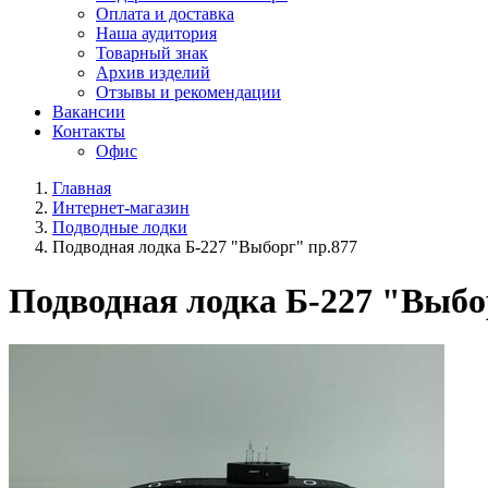
Оплата и доставка
Наша аудитория
Товарный знак
Архив изделий
Отзывы и рекомендации
Вакансии
Контакты
Офис
Главная
Интернет-магазин
Подводные лодки
Подводная лодка Б-227 "Выборг" пр.877
Подводная лодка Б-227 "Выбо