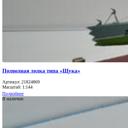
Подводная лодка типа «Щука»
Артикул: 21824869
Масштаб: 1:144
Подробнее
В наличии