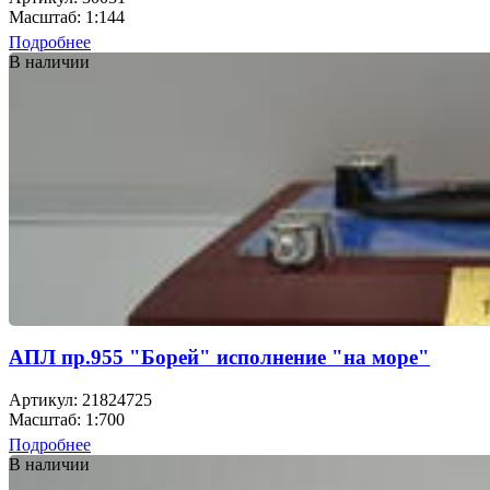
Масштаб: 1:144
Подробнее
В наличии
АПЛ пр.955 "Борей" исполнение "на море"
Артикул: 21824725
Масштаб: 1:700
Подробнее
В наличии