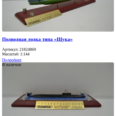
Подводная лодка типа «Щука»
Артикул: 21824869
Масштаб: 1:144
Подробнее
В наличии