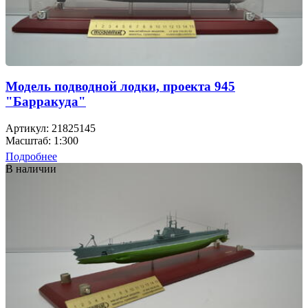
Модель подводной лодки, проекта 945
"Барракуда"
Артикул: 21825145
Масштаб: 1:300
Подробнее
В наличии