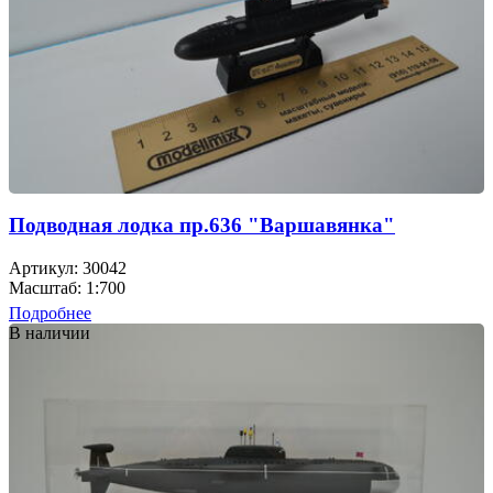
Подводная лодка пр.636 "Варшавянка"
Артикул: 30042
Масштаб: 1:700
Подробнее
В наличии