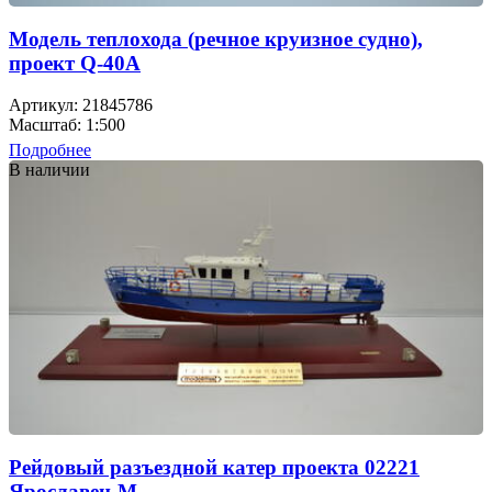
Модель теплохода (речное круизное судно),
проект Q-40A
Артикул: 21845786
Масштаб: 1:500
Подробнее
В наличии
Рейдовый разъездной катер проекта 02221
Ярославец-М