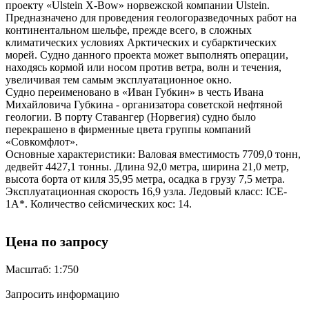
проекту «Ulstein X-Bow» норвежской компании Ulstein.
Предназначено для проведения геологоразведочных работ на
континентальном шельфе, прежде всего, в сложных
климатических условиях Арктических и субарктических
морей. Судно данного проекта может выполнять операции,
находясь кормой или носом против ветра, волн и течения,
увеличивая тем самым эксплуатационное окно.
Судно переименовано в «Иван Губкин» в честь Ивана
Михайловича Губкина - организатора советской нефтяной
геологии. В порту Ставангер (Норвегия) судно было
перекрашено в фирменные цвета группы компаний
«Совкомфлот».
Основные характеристики: Валовая вместимость 7709,0 тонн,
дедвейт 4427,1 тонны. Длина 92,0 метра, ширина 21,0 метр,
высота борта от киля 35,95 метра, осадка в грузу 7,5 метра.
Эксплуатационная скорость 16,9 узла. Ледовый класс: ICE-
1A*. Количество сейсмических кос: 14.
Цена по запросу
Масштаб: 1:750
Запросить информацию