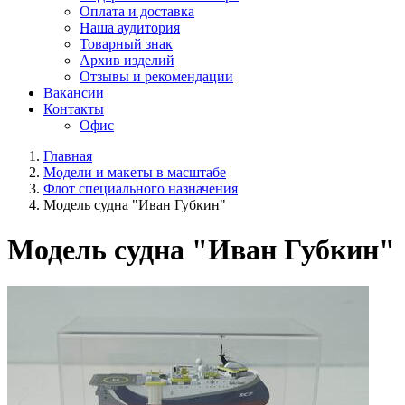
Оплата и доставка
Наша аудитория
Товарный знак
Архив изделий
Отзывы и рекомендации
Вакансии
Контакты
Офис
Главная
Модели и макеты в масштабе
Флот специального назначения
Модель судна "Иван Губкин"
Модель судна "Иван Губкин"