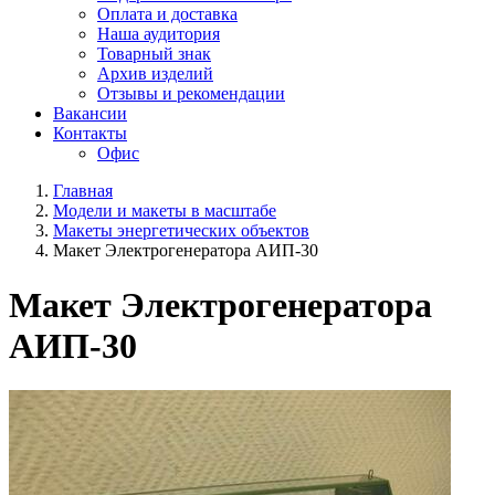
Оплата и доставка
Наша аудитория
Товарный знак
Архив изделий
Отзывы и рекомендации
Вакансии
Контакты
Офис
Главная
Модели и макеты в масштабе
Макеты энергетических объектов
Макет Электрогенератора АИП-30
Макет Электрогенератора
АИП-30