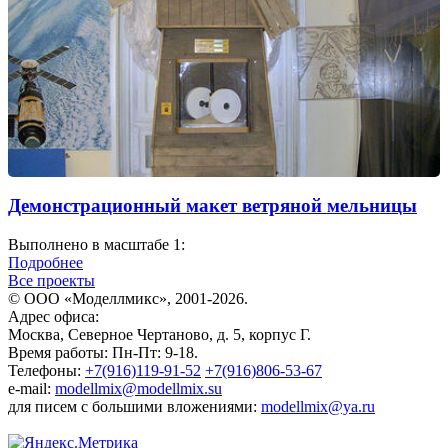
Демонстрационный макет ветряной мельницы
Выполнено в масштабе 1:
Подробнее
Все проекты
© ООО «Моделлмикс», 2001-2026.
Адрес офиса:
Москва, Северное Чертаново, д. 5, корпус Г.
Время работы: Пн-Пт: 9-18.
Телефоны:
+7(916)119-91-52
+7(916)806-53-67
e-mail:
modellmix@modellmix.su
для писем с большими вложениями:
modellmix@ya.ru