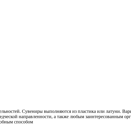
ельностей. Сувениры выполняются из пластика или латуни. Вари
еведческой направленности, а также любым заинтересованным ор
добным способом