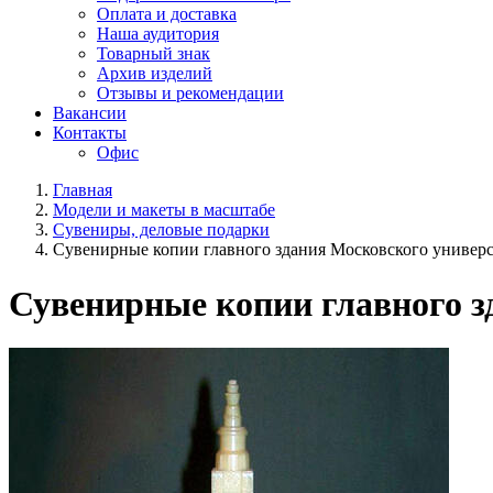
Оплата и доставка
Наша аудитория
Товарный знак
Архив изделий
Отзывы и рекомендации
Вакансии
Контакты
Офис
Главная
Модели и макеты в масштабе
Сувениры, деловые подарки
Сувенирные копии главного здания Московского универс
Сувенирные копии главного з