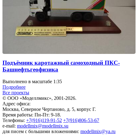
Подъёмник каротажный самоходный ПКС-
Башнефтьгеофизика
Выполнено в масштабе 1:35
Подробнее
Все проекты
© ООО «Моделлмикс», 2001-2026.
Адрес офиса:
Москва, Северное Чертаново, д. 5, корпус Г.
Время работы: Пн-Пт: 9-18.
Телефоны:
+7(916)119-91-52
+7(916)806-53-67
e-mail:
modellmix@modellmix.su
для писем с большими вложениями:
modellmix@ya.ru