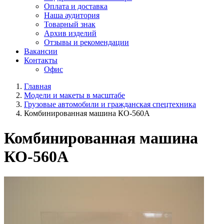
Оплата и доставка
Наша аудитория
Товарный знак
Архив изделий
Отзывы и рекомендации
Вакансии
Контакты
Офис
Главная
Модели и макеты в масштабе
Грузовые автомобили и гражданская спецтехника
Комбинированная машина КО-560А
Комбинированная машина
КО-560А