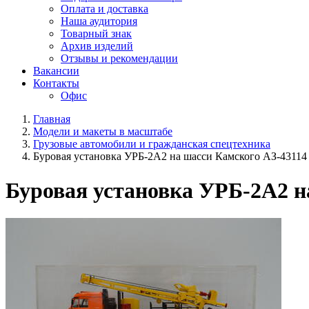
Оплата и доставка
Наша аудитория
Товарный знак
Архив изделий
Отзывы и рекомендации
Вакансии
Контакты
Офис
Главная
Модели и макеты в масштабе
Грузовые автомобили и гражданская спецтехника
Буровая установка УРБ-2А2 на шасси Камского АЗ-43114
Буровая установка УРБ-2А2 н