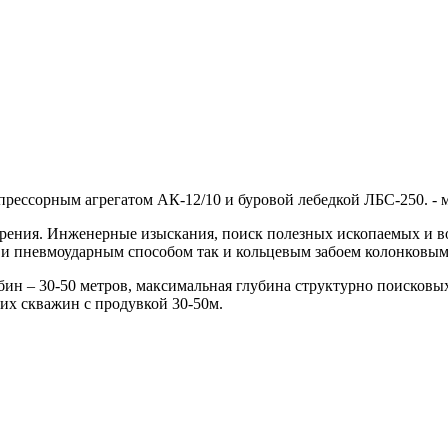
рессорным агрегатом АК-12/10 и буровой лебедкой ЛБС-250. - м
урения.
Инженерные изыскания, поиск полезных ископаемых и во
и пневмоударным способом так и кольцевым забоем колонковым
ин – 30-50 метров, максимальная глубина структурно поисковых
их скважин с продувкой 30-50м.