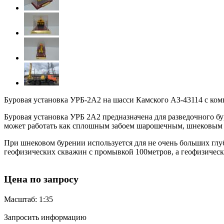
Буровая установка УРБ-2А2 на шасси Камского АЗ-43114 с комп
Буровая установка УРБ 2А2 предназначена для разведочного б
может работать как сплошным забоем шарошечным, шнековым 
При шнековом бурении используется для не очень больших глуб
геофизических скважин с промывкой 100метров, а геофизическ
Цена по запросу
Масштаб: 1:35
Запросить информацию