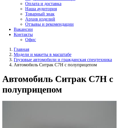
Оплата и доставка
Наша аудитория
Товарный знак
Архив изделий
Отзывы и рекомендации
Вакансии
Контакты
Офис
Главная
Модели и макеты в масштабе
Грузовые автомобили и гражданская спецтехника
Автомобиль Ситрак C7H с полуприцепом
Автомобиль Ситрак C7H с
полуприцепом