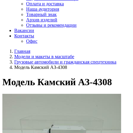
Оплата и доставка
Наша аудитория
Товарный знак
Архив изделий
Отзывы и рекомендации
Вакансии
Контакты
Офис
Главная
Модели и макеты в масштабе
Грузовые автомобили и гражданская спецтехника
Модель Камский АЗ-4308
Модель Камский АЗ-4308