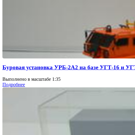
Буровая установка УРБ-2А2 на базе УГТ-16 и УГ
Выполнено в масштабе 1:35
Подробнее