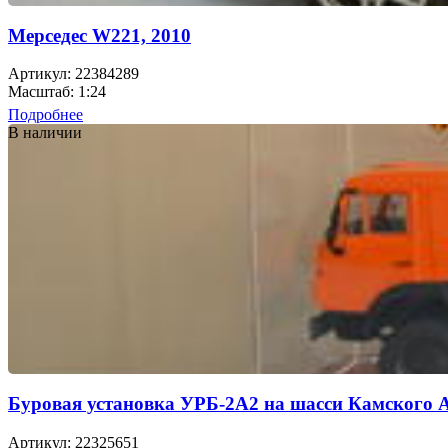
Мерседес W221, 2010
Артикул: 22384289
Масштаб: 1:24
Подробнее
В наличии
Буровая установка УРБ-2А2 на шасси Камского 
Артикул: 22325651