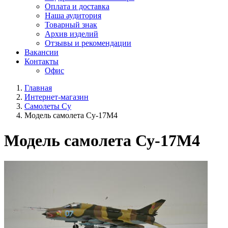
Оплата и доставка
Наша аудитория
Товарный знак
Архив изделий
Отзывы и рекомендации
Вакансии
Контакты
Офис
Главная
Интернет-магазин
Самолеты Су
Модель самолета Су-17М4
Модель самолета Су-17М4