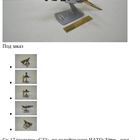
Под заказ
Су-17 (изделие «С32», по кодификации НАТО: Fitter - англ.