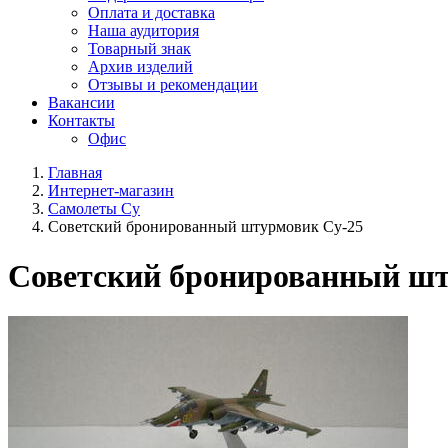
Оплата и доставка
Наша аудитория
Товарный знак
Архив изделий
Отзывы и рекомендации
Вакансии
Контакты
Офис
Главная
Интернет-магазин
Самолеты Су
Советский бронированный штурмовик Су-25
Советский бронированный шт