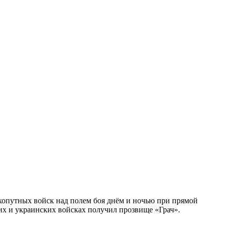
опутных войск над полем боя днём и ночью при прямой
их и украинских войсках получил прозвище «Грач».