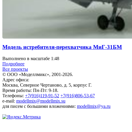
Модель истребителя-перехватчика МиГ-31БМ
Выполнено в масштабе 1:48
Подробнее
Все проекты
© ООО «Моделлмикс», 2001-2026.
Адрес офиса:
Москва, Северное Чертаново, д. 5, корпус Г.
Время работы: Пн-Пт: 9-18.
Телефоны:
+7(916)119-91-52
+7(916)806-53-67
e-mail:
modellmix@modellmix.su
для писем с большими вложениями:
modellmix@ya.ru