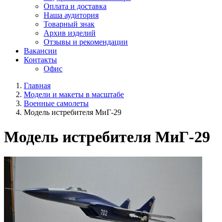
Оплата и доставка
Наша аудитория
Товарный знак
Архив изделий
Отзывы и рекомендации
Вакансии
Контакты
Офис
Главная
Модели и макеты в масштабе
Военные самолеты
Модель истребителя МиГ-29
Модель истребителя МиГ-29