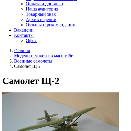
Оплата и доставка
Наша аудитория
Товарный знак
Архив изделий
Отзывы и рекомендации
Вакансии
Контакты
Офис
Главная
Модели и макеты в масштабе
Военные самолеты
Самолет Щ-2
Самолет Щ-2