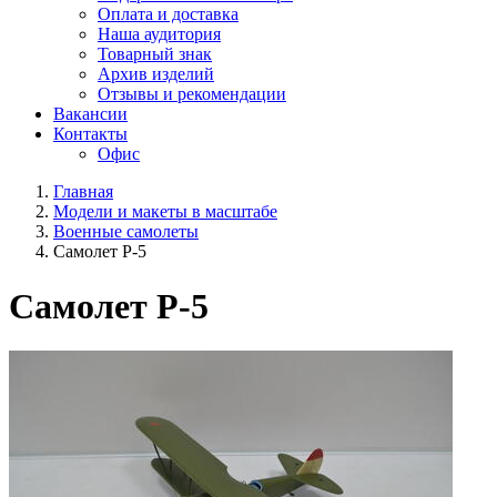
Оплата и доставка
Наша аудитория
Товарный знак
Архив изделий
Отзывы и рекомендации
Вакансии
Контакты
Офис
Главная
Модели и макеты в масштабе
Военные самолеты
Самолет Р-5
Самолет Р-5