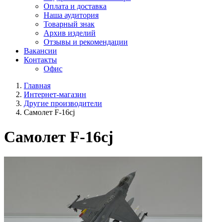
Оплата и доставка
Наша аудитория
Товарный знак
Архив изделий
Отзывы и рекомендации
Вакансии
Контакты
Офис
Главная
Интернет-магазин
Другие производители
Самолет F-16cj
Самолет F-16cj