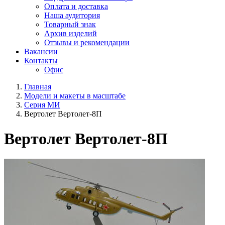
Оплата и доставка
Наша аудитория
Товарный знак
Архив изделий
Отзывы и рекомендации
Вакансии
Контакты
Офис
Главная
Модели и макеты в масштабе
Серия МИ
Вертолет Вертолет-8П
Вертолет Вертолет-8П