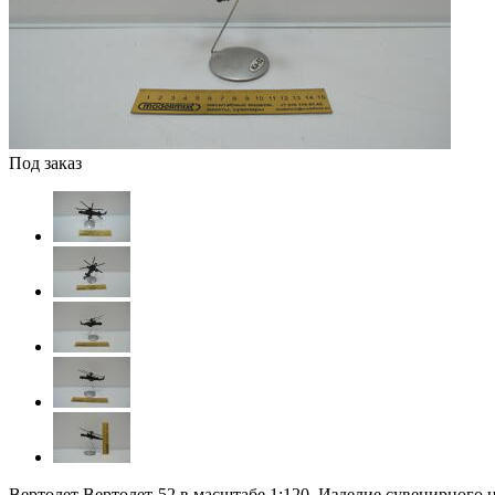
Под заказ
Вертолет Вертолет-52 в масштабе 1:120.
Изделие сувенирного н