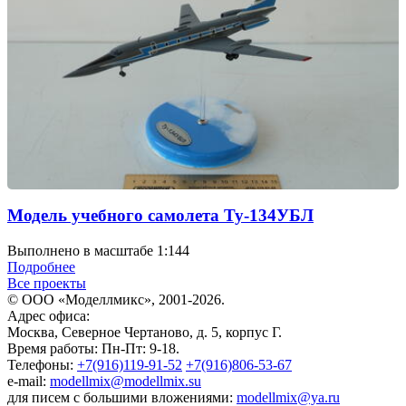
Модель учебного самолета Ту-134УБЛ
Выполнено в масштабе 1:144
Подробнее
Все проекты
© ООО «Моделлмикс», 2001-2026.
Адрес офиса:
Москва, Северное Чертаново, д. 5, корпус Г.
Время работы: Пн-Пт: 9-18.
Телефоны:
+7(916)119-91-52
+7(916)806-53-67
e-mail:
modellmix@modellmix.su
для писем с большими вложениями:
modellmix@ya.ru