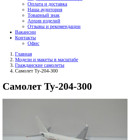
Оплата и доставка
Наша аудитория
Товарный знак
Архив изделий
Отзывы и рекомендации
Вакансии
Контакты
Офис
Главная
Модели и макеты в масштабе
Гражданские самолеты
Самолет Ту-204-300
Самолет Ту-204-300