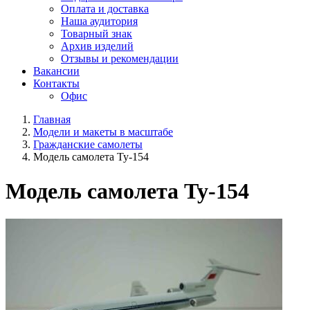
Оплата и доставка
Наша аудитория
Товарный знак
Архив изделий
Отзывы и рекомендации
Вакансии
Контакты
Офис
Главная
Модели и макеты в масштабе
Гражданские самолеты
Модель самолета Ту-154
Модель самолета Ту-154