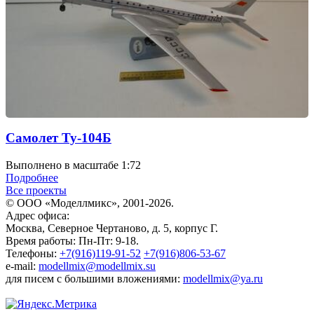
Самолет Ту-104Б
Выполнено в масштабе 1:72
Подробнее
Все проекты
© ООО «Моделлмикс», 2001-2026.
Адрес офиса:
Москва, Северное Чертаново, д. 5, корпус Г.
Время работы: Пн-Пт: 9-18.
Телефоны:
+7(916)119-91-52
+7(916)806-53-67
e-mail:
modellmix@modellmix.su
для писем с большими вложениями:
modellmix@ya.ru