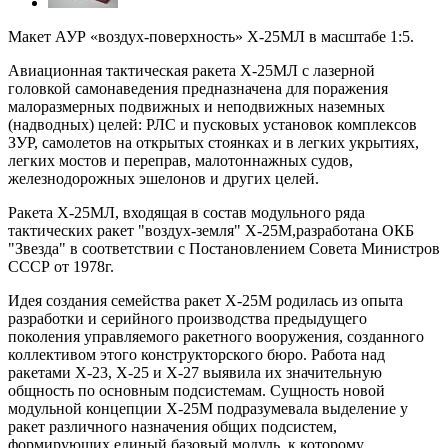
Макет
АУР «воздух-поверхность» Х-25МЛ в масштабе 1:5.
Авиационная тактическая ракета Х-25МЛ с лазерной
головкой самонаведения предназначена для поражения
малоразмерных подвижных и неподвижных наземных
(надводных) целей: РЛС и пусковых установок комплексов
ЗУР, самолетов на открытых стоянках и в легких укрытиях,
легких мостов и переправ, малотоннажных судов,
железнодорожных эшелонов и других целей.
Ракета Х-25МЛ, входящая в состав модульного ряда
тактических ракет "воздух-земля" Х-25М,разработана ОКБ
"Звезда" в соответствии с Постановлением Совета Министров
СССР от 1978г.
Идея создания семейства ракет Х-25М родилась из опыта
разработки и серийного производства предыдущего
поколения управляемого ракетного вооружения, созданного
коллективом этого конструкторского бюро. Работа над
ракетами Х-23, Х-25 и Х-27 выявила их значительную
общность по основным подсистемам. Сущность новой
модульной концепции Х-25М подразумевала выделение у
ракет различного назначения общих подсистем,
формирующих единый базовый модуль, к которому