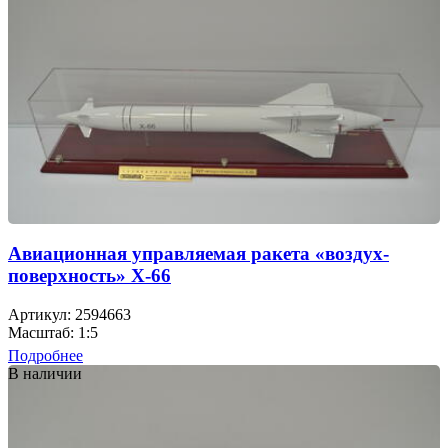
Авиационная управляемая ракета «воздух-
поверхность» Х-66
Артикул: 2594663
Масштаб: 1:5
Подробнее
В наличии