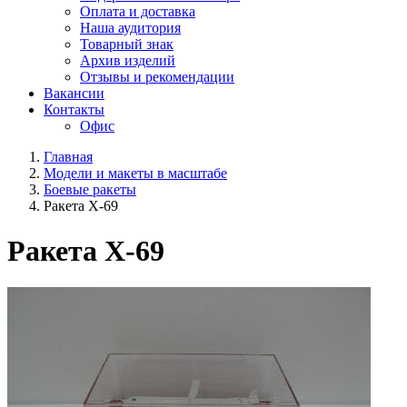
Оплата и доставка
Наша аудитория
Товарный знак
Архив изделий
Отзывы и рекомендации
Вакансии
Контакты
Офис
Главная
Модели и макеты в масштабе
Боевые ракеты
Ракета Х-69
Ракета Х-69