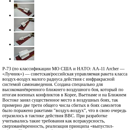
Р-73 (по классификации МО США и НАТО: AA-11 Archer —
«Лучник») — советская/российская управляемая ракета класса
воздух-воздух малого радиуса действия с инфракрасной
системой самонаведения. Создана специально для
высокоманёвренного ближнего воздушного боя, который по
итогам военных конфликтов в Корее, Вьетнаме и на Ближнем
Востоке занял существенное место в воздушных боях, так
примерно две трети общего числа сбитых в боях самолетов
было поражено ракетами "воздух-воздух", что в свою очередь
отразилось в тактике действия ВВС. При разработке
учитывались такие требования как всеракурсность,
сверхманёвренность, реализация принципа «выпустил-