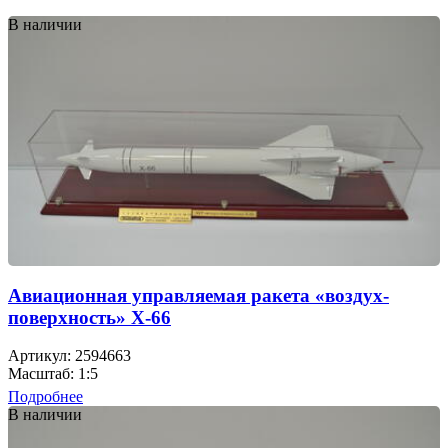
В наличии
Авиационная управляемая ракета «воздух-
поверхность» Х-66
Артикул: 2594663
Масштаб: 1:5
Подробнее
В наличии