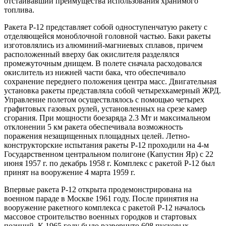
отстаивавший преимущества использования хранимого
топлива.
Ракета Р-12 представляет собой одноступенчатую ракету с
отделяющейся моноблочной головной частью. Баки ракеты
изготовлялись из алюминий-магниевых сплавов, причем
расположенный вверху бак окислителя разделялся
промежуточным днищем. В полете сначала расходовался
окислитель из нижней части бака, что обеспечивало
сохранение переднего положения центра масс. Двигательная
установка ракеты представляла собой четырехкамерный ЖРД.
Управление полетом осуществлялось с помощью четырех
графитовых газовых рулей, установленных на срезе камер
сгорания. При мощности боезаряда 2.3 Мт и максимальном
отклонении 5 км ракета обеспечивала возможность
поражения незащищенных площадных целей. Летно-
конструкторские испытания ракеты Р-12 проходили на 4-м
Государственном центральном полигоне (Капустин Яр) с 22
июня 1957 г. по декабрь 1958 г. Комплекс с ракетой Р-12 был
принят на вооружение 4 марта 1959 г.
Впервые ракета Р-12 открыта продемонстрирована на
военном параде в Москве 1961 году. После принятия на
вооружение ракетного комплекса с ракетой Р-12 началось
массовое строительство военных городков и стартовых
позиций. К 1965 году было развернуто 608 пусковых