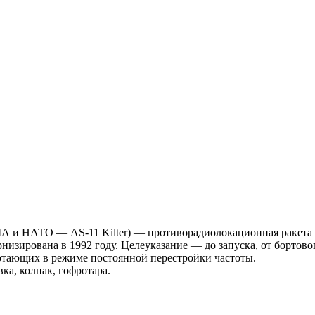
ША и НАТО — AS-11 Kilter) — противорадиолокационная ракета
рнизирована в 1992 году. Целеуказание — до запуска, от бортов
отающих в режиме постоянной перестройки частоты.
ка, колпак, гофротара.