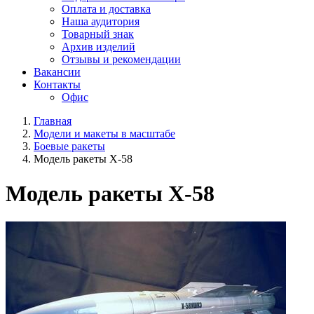
Оплата и доставка
Наша аудитория
Товарный знак
Архив изделий
Отзывы и рекомендации
Вакансии
Контакты
Офис
Главная
Модели и макеты в масштабе
Боевые ракеты
Модель ракеты Х-58
Модель ракеты Х-58