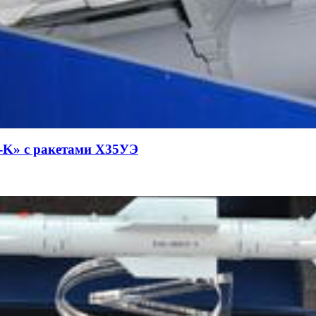
-K» с ракетами Х35УЭ