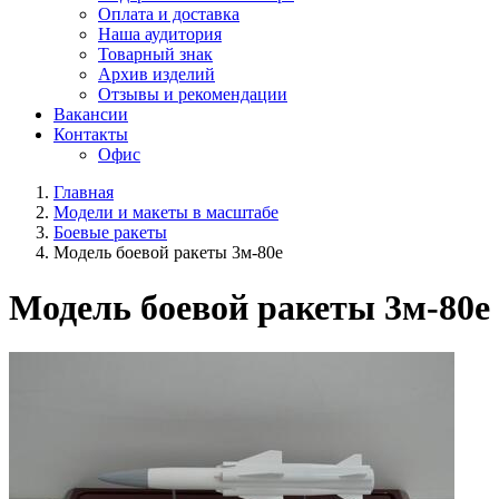
Оплата и доставка
Наша аудитория
Товарный знак
Архив изделий
Отзывы и рекомендации
Вакансии
Контакты
Офис
Главная
Модели и макеты в масштабе
Боевые ракеты
Модель боевой ракеты 3м-80е
Модель боевой ракеты 3м-80е