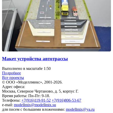
Макет устройства автотрассы
Выполнено в масштабе 1:50
Подробнее
Все проекты
© ООО «Моделлмикс», 2001-2026.
Адрес офиса:
Москва, Северное Чертаново, д. 5, корпус Г.
Время работы: Пн-Пт: 9-18.
Телефоны:
+7(916)119-91-52
+7(916)806-53-67
e-mail:
modellmix@modellmix.su
для писем с большими вложениями:
modellmix@ya.ru