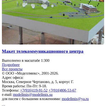
Макет телекоммуникационного центра
Выполнено в масштабе 1:300
Подробнее
Все проекты
© ООО «Моделлмикс», 2001-2026.
Адрес офиса:
Москва, Северное Чертаново, д. 5, корпус Г.
Время работы: Пн-Пт: 9-18.
Телефоны:
+7(916)119-91-52
+7(916)806-53-67
e-mail:
modellmix@modellmix.su
для писем с большими вложениями:
modellmix@ya.ru