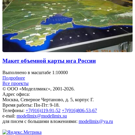
Макет объемной карты юга России
Выполнено в масштабе 1:10000
Подробнее
Все проекты
© ООО «Моделлмикс», 2001-2026.
Адрес офиса:
Москва, Северное Чертаново, д. 5, корпус Г.
Время работы: Пн-Пт: 9-18.
Телефоны:
+7(916)119-91-52
+7(916)806-53-67
e-mail:
modellmix@modellmix.su
для писем с большими вложениями:
modellmix@ya.ru