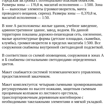
городская застройка с потенциально опасным объектом.
Размеры зоны — 1?0,8 м, масштаб исполнения — 1:500. Зона
Б — выносные элементы (громкоговоритель, мачта
проводного вещания, сирена). Размеры зоны — 0,3?0,8 м,
масштаб исполнения — 1:50.
В зоне А расположены: жилые здания, учебное заведение,
административное здание, завод, водоем. На данной
территории показаны дорожно-пешеходная сеть, озеленение,
малые архитектурные формы (детские площадки, скамейки,
клумбы), громкоговорители в пределах масштаба 1:500. Все
сооружения снабжены внутренней светодиодной подсветкой.
В соответствии со схемой оповещения, сооружения в зонах А
и Б снабжены сигнальными светодиодами определенных
цветов.
Макет снабжается системой телемеханического управления,
предоставленной заказчиком.
Макет комплектуется: четырьмя съемными хромированными
регулируемыми по высоте ножками, защитным съемным
прозрачным колпаком из листового оргстекла,
транспортировочным деревянным контейнером с
необходимыми такелажными элементами и мягкой укладкой.